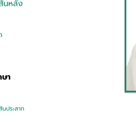
ันหลัง
ด
กษา
เส้นประสาท