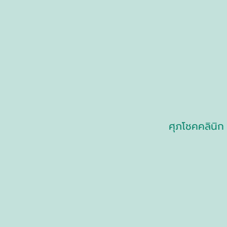
ศุภโชคคลินิก