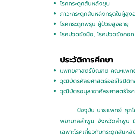
โรคกระดูกสันหลังยุบ
ภาวะกระดูกสันหลังทรุดในผู้สูงอ
โรคกระดูกพรุน ผู้ป่วยสูงอายุ
โรคปวดข้อมือ, โรคปวดข้อศอก 
ประวัติการศึกษา
แพทยศาสตร์บัณฑิต คณะแพทยศา
วุฒิบัตรศัลยศาสตร์ออร์โธปิดิ
วุฒิบัตรอนุสาขาศัลยศาส
ตร์โร
ปัจจุบัน นายแพทย์ ศุภโ
พยาบาลลำพูน จังหวัดลำพูน ม
เฉพาะโรคเกี่ยวกับกระดูกสันหลั